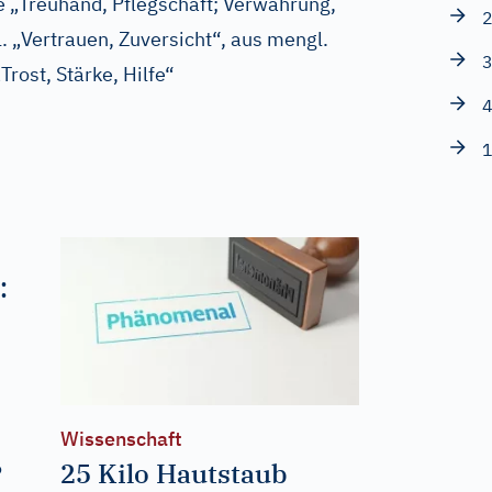
e „Treuhand, Pflegschaft; Verwahrung,
2
l. „Vertrauen, Zuversicht“, aus
mengl.
3
Trost, Stärke, Hilfe“
4
1
:
Wissenschaft
25 Kilo Hautstaub
o