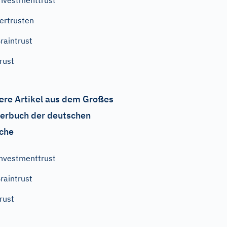
nvestmenttrust
ertrusten
raintrust
rust
ere Artikel aus dem Großes
erbuch der deutschen
che
nvestmenttrust
raintrust
rust