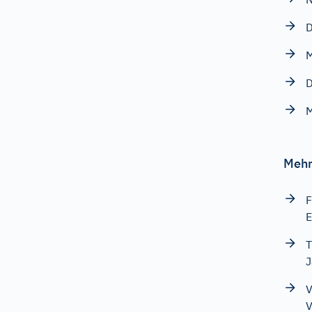
D
M
D
Mehr
F
E
T
J
V
V