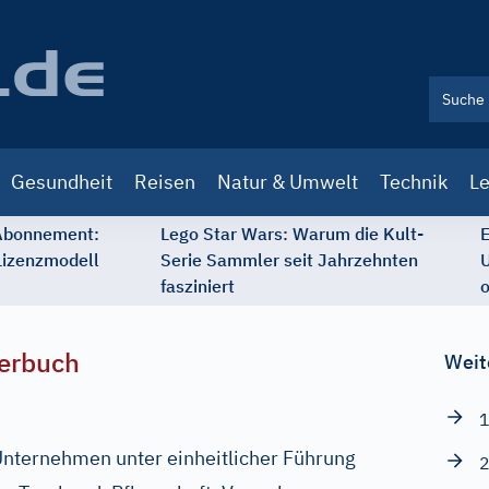
Gesundheit
Reisen
Natur & Umwelt
Technik
Le
 Abonnement:
Lego Star Wars: Warum die Kult-
E
Lizenzmodell
Serie Sammler seit Jahrzehnten
U
fasziniert
o
erbuch
Weit
1
ternehmen unter einheitlicher Führung
2