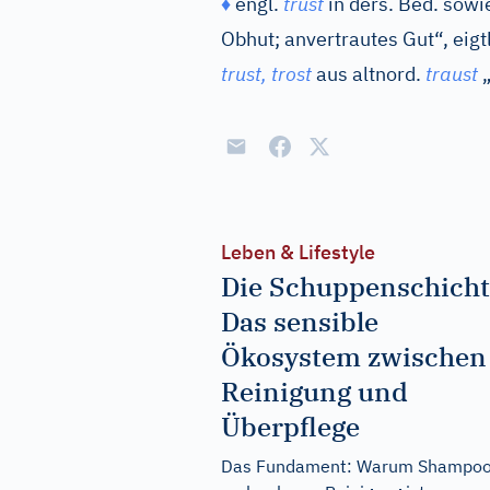
♦
engl.
trust
in ders. Bed. sowi
Obhut; anvertrautes Gut“, eigt
trust, trost
aus
altnord.
traust
„
Leben & Lifestyle
Die Schuppenschicht
Das sensible
Ökosystem zwischen
Reinigung und
Überpflege
Das Fundament: Warum Shampo