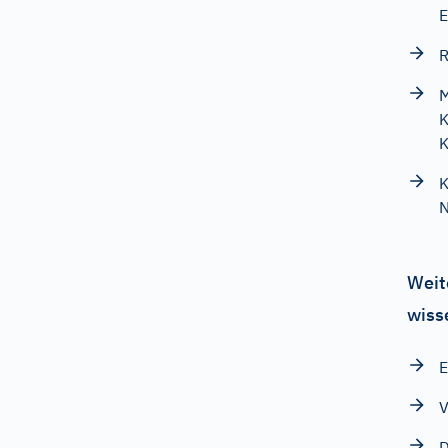
E
R
M
K
K
K
N
Weit
wiss
E
V
D