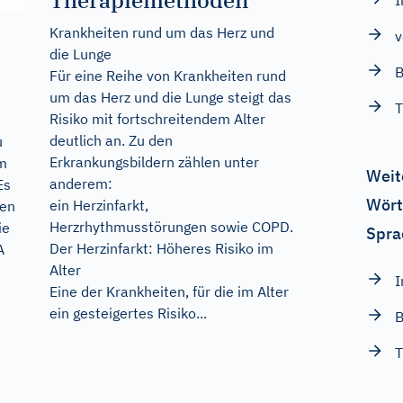
Therapiemethoden
I
Krankheiten rund um das Herz und
v
die Lunge
B
Für eine Reihe von Krankheiten rund
um das Herz und die Lunge steigt das
T
Risiko mit fortschreitendem Alter
deutlich an. Zu den
u
Erkrankungsbildern zählen unter
um
Weit
anderem:
Es
Wört
ein Herzinfarkt,
den
Herzrhythmusstörungen sowie COPD.
ie
Spra
Der Herzinfarkt: Höheres Risiko im
A
Alter
I
Eine der Krankheiten, für die im Alter
ein gesteigertes Risiko...
B
T