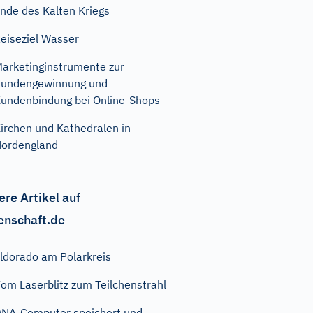
nde des Kalten Kriegs
eiseziel Wasser
arketinginstrumente zur
undengewinnung und
undenbindung bei Online-Shops
irchen und Kathedralen in
ordengland
ere Artikel auf
enschaft.de
ldorado am Polarkreis
om Laserblitz zum Teilchenstrahl
NA-Computer speichert und