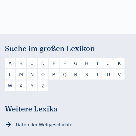
Suche im großen Lexikon
A
B
C
D
E
F
G
H
I
J
K
L
M
N
O
P
Q
R
S
T
U
V
W
X
Y
Z
Weitere Lexika
Daten der Weltgeschichte