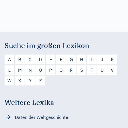
Suche im großen Lexikon
A
B
C
D
E
F
G
H
I
J
K
L
M
N
O
P
Q
R
S
T
U
V
W
X
Y
Z
Weitere Lexika
Daten der Weltgeschichte