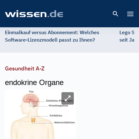
Open 
Einmalkauf versus Abonnement: Welches
Lego St
Software-Lizenzmodell passt zu Ihnen?
seit Jah
Gesundheit A-Z
endokrine Organe
Image
Bild vergrößern