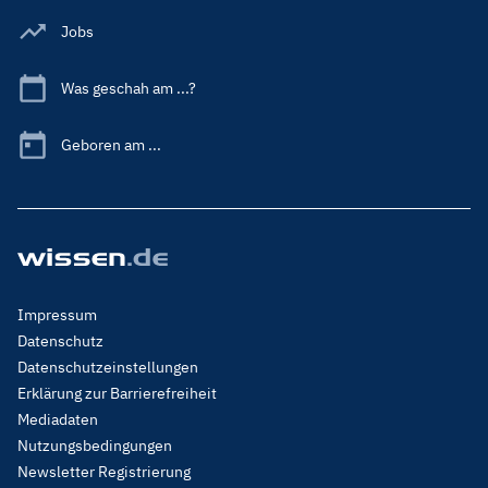
Jobs
Was geschah am ...?
Geboren am ...
Footer
Impressum
Menu
Datenschutz
Legal
Datenschutzeinstellungen
Erklärung zur Barrierefreiheit
Mediadaten
Nutzungsbedingungen
Newsletter Registrierung