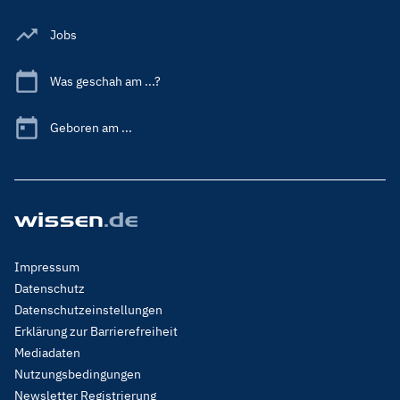
Jobs
Was geschah am ...?
Geboren am ...
Footer
Impressum
Menu
Datenschutz
Legal
Datenschutzeinstellungen
Erklärung zur Barrierefreiheit
Mediadaten
Nutzungsbedingungen
Newsletter Registrierung