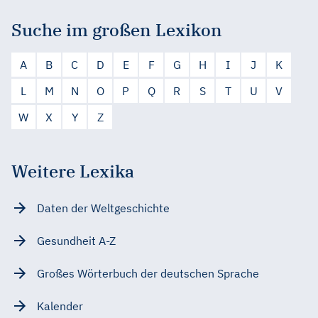
Suche im großen Lexikon
A
B
C
D
E
F
G
H
I
J
K
L
M
N
O
P
Q
R
S
T
U
V
W
X
Y
Z
Weitere Lexika
Daten der Weltgeschichte
Gesundheit A-Z
Großes Wörterbuch der deutschen Sprache
Kalender