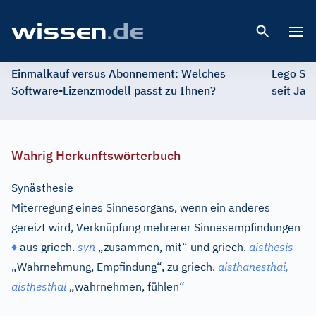
Open 
Einmalkauf versus Abonnement: Welches
Lego St
Software-Lizenzmodell passt zu Ihnen?
seit Jah
Wahrig Herkunftswörterbuch
Synästhesie
Miterregung eines Sinnesorgans, wenn ein anderes
gereizt wird, Verknüpfung mehrerer Sinnesempfindungen
♦
aus
griech.
syn
„zusammen, mit“ und
griech.
aisthesis
„Wahrnehmung, Empfindung“, zu
griech.
aisthanesthai,
aisthesthai
„wahrnehmen, fühlen“