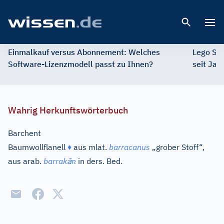
Open 
Einmalkauf versus Abonnement: Welches
Lego St
Software-Lizenzmodell passt zu Ihnen?
seit Jah
Wahrig Herkunftswörterbuch
Barchent
Baumwollflanell
♦
aus
mlat.
barracanus
„grober Stoff“,
ā
aus
arab.
barrak
n
in ders. Bed.