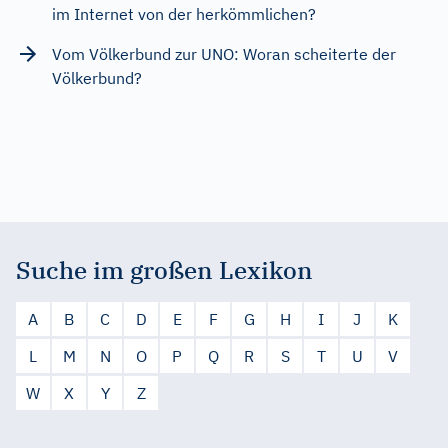
im Internet von der herkömmlichen?
Vom Völkerbund zur UNO: Woran scheiterte der
Völkerbund?
Suche im großen Lexikon
A
B
C
D
E
F
G
H
I
J
K
L
M
N
O
P
Q
R
S
T
U
V
W
X
Y
Z