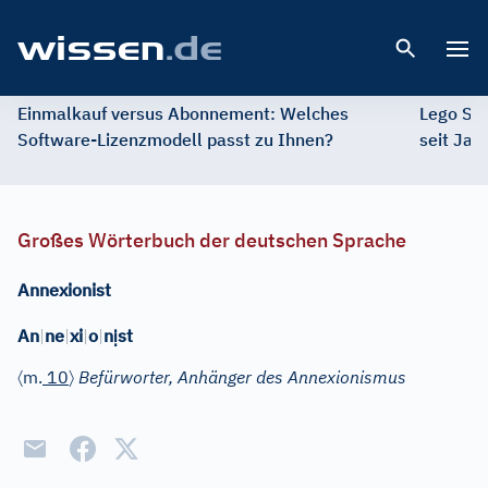
Open 
Einmalkauf versus Abonnement: Welches
Lego St
Software-Lizenzmodell passt zu Ihnen?
seit Jah
Großes Wörterbuch der deutschen Sprache
Annexionist
ị
An
|
ne
|
xi
|
o
|
n
st
〈
〉
m.
10
Befürworter, Anhänger des Annexionismus