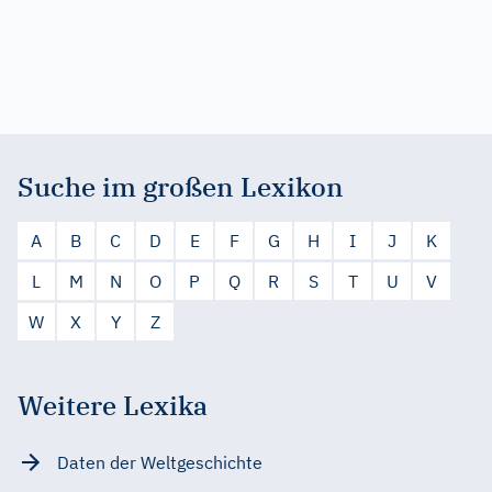
Suche im großen Lexikon
A
B
C
D
E
F
G
H
I
J
K
L
M
N
O
P
Q
R
S
T
U
V
W
X
Y
Z
Weitere Lexika
Daten der Weltgeschichte