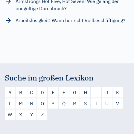
Armstrongs Hot Five, Hot Seven: Wie gelang der
endgültige Durchbruch?
Arbeitslosigkeit: Wann herrscht Vollbeschäftigung?
Suche im großen Lexikon
A
B
C
D
E
F
G
H
I
J
K
L
M
N
O
P
Q
R
S
T
U
V
W
X
Y
Z