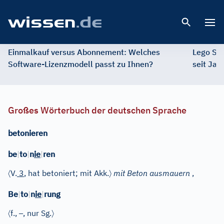
Open 
Einmalkauf versus Abonnement: Welches
Lego St
Software-Lizenzmodell passt zu Ihnen?
seit Jah
Großes Wörterbuch der deutschen Sprache
betonieren
be
|
to
|
n
ie
|
ren
〈
〉
V.
3
, hat betoniert; mit Akk.
mit Beton ausmauern
,
Be
|
to
|
n
ie
|
rung
〈
–
〉
f.
,
, nur Sg.