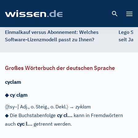
Open 
Einmalkauf versus Abonnement: Welches
Lego St
Software-Lizenzmodell passt zu Ihnen?
seit Jah
Großes Wörterbuch der deutschen Sprache
cyclam
◆
cy
|
cl
a
m
〈
–
〉
[tsy
]
Adj.
, o.
Steig., o.
Dekl.
→
zyklam
…
◆
Die Buchstabenfolge
cy
|
cl
kann in Fremdwörtern
…
auch
cyc
|
l
getrennt werden.