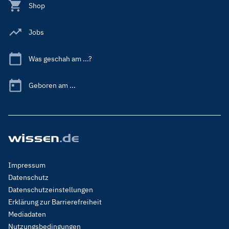
Shop
Jobs
Was geschah am ...?
Geboren am ...
Footer
Impressum
Menu
Datenschutz
Legal
Datenschutzeinstellungen
Erklärung zur Barrierefreiheit
Mediadaten
Nutzungsbedingungen