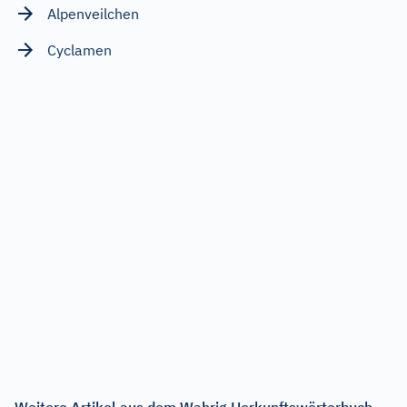
Alpenveilchen
Cyclamen
Weitere Artikel aus dem Wahrig Herkunftswörterbuch