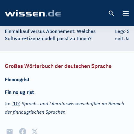
Open 
Einmalkauf versus Abonnement: Welches
Lego St
Software-Lizenzmodell passt zu Ihnen?
seit Jah
Großes Wörterbuch der deutschen Sprache
Finnougrist
ị
Fin
|
no
|
ug
|
r
st
〈
〉
–
m.
10
Sprach
und Literaturwissenschaftler im Bereich
der finnougrischen Sprachen