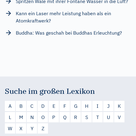
Spritzen Wale mit ihrer Fontäne Wasser in die Luft?
Kann ein Laser mehr Leistung haben als ein
Atomkraftwerk?
Buddha: Was geschah bei Buddhas Erleuchtung?
Suche im großen Lexikon
A
B
C
D
E
F
G
H
I
J
K
L
M
N
O
P
Q
R
S
T
U
V
W
X
Y
Z