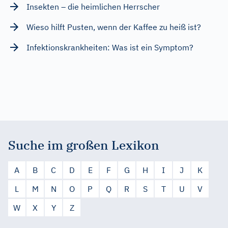
Insekten – die heimlichen Herrscher
Wieso hilft Pusten, wenn der Kaffee zu heiß ist?
Infektionskrankheiten: Was ist ein Symptom?
Suche im großen Lexikon
A
B
C
D
E
F
G
H
I
J
K
L
M
N
O
P
Q
R
S
T
U
V
W
X
Y
Z