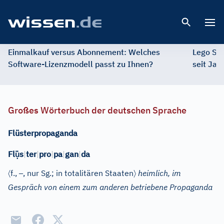
Open 
Einmalkauf versus Abonnement: Welches
Lego St
Software-Lizenzmodell passt zu Ihnen?
seit Jah
Großes Wörterbuch der deutschen Sprache
Flüsterpropaganda
ụ̈
Fl
s
|
ter
|
pro
|
pa
|
gan
|
da
〈
–
〉
f.
,
, nur Sg.
; in totalitären Staaten
heimlich, im
Gespräch von einem zum anderen betriebene Propaganda