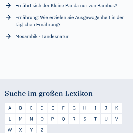
Ernährt sich der Kleine Panda nur von Bambus?
Ernährung: Wie erzielen Sie Ausgewogenheit in der
täglichen Ernährung?
Mosambik - Landesnatur
Suche im großen Lexikon
A
B
C
D
E
F
G
H
I
J
K
L
M
N
O
P
Q
R
S
T
U
V
W
X
Y
Z