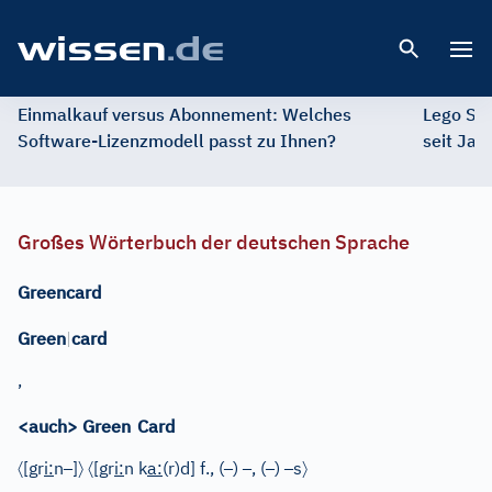
Open 
Einmalkauf versus Abonnement: Welches
Lego St
Software-Lizenzmodell passt zu Ihnen?
seit Jah
Großes Wörterbuch der deutschen Sprache
Greencard
Green
|
card
,
<auch> Green
Card
〈
–
〉
〈
–
–
–
–
〉
[gr
i
:
n
]
[gr
i
:
n k
a
:
(r)d]
f.
, (
)
, (
)
s