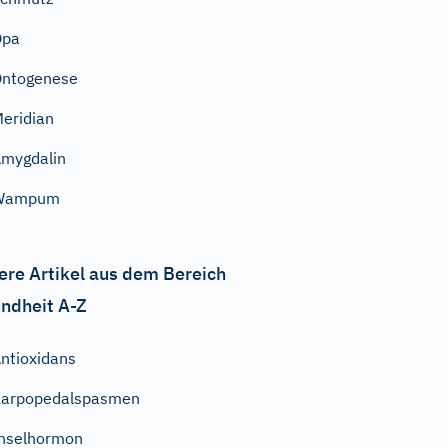
Opa
Ontogenese
eridian
mygdalin
Wampum
ere Artikel aus dem Bereich
ndheit A-Z
ntioxidans
Karpopedalspasmen
nselhormon