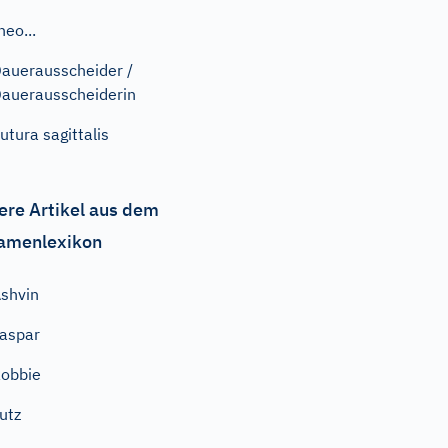
heo...
auerausscheider /
auerausscheiderin
utura sagittalis
ere Artikel aus dem
amenlexikon
shvin
aspar
obbie
utz