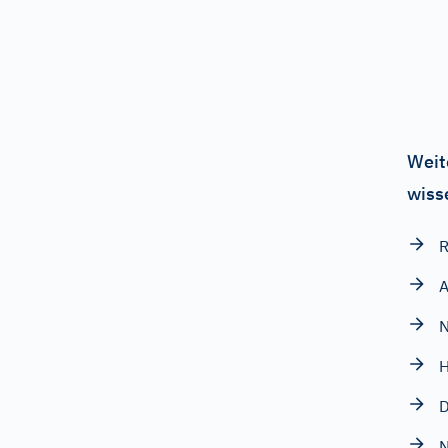
Weit
wiss
R
A
N
H
D
N