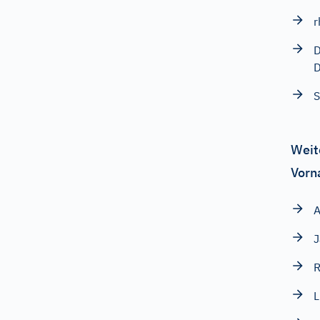
r
D
D
S
Weit
Vorn
A
J
R
L