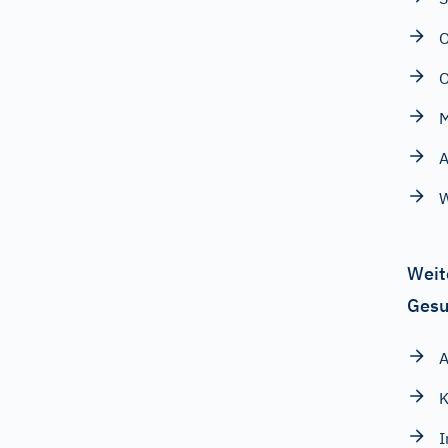
M
A
Weit
Gesu
A
I