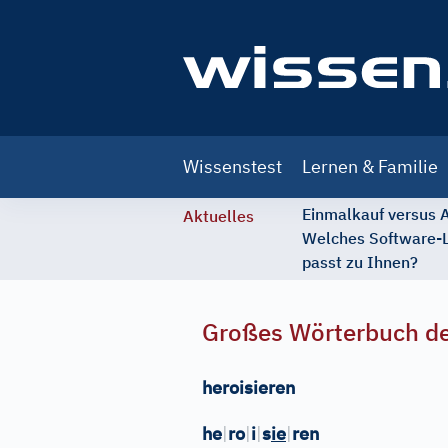
Main
Wissenstest
Lernen & Familie
navigation
Einmalkauf versus
Aktuelles
Welches Software-
passt zu Ihnen?
Großes Wörterbuch de
heroisieren
he
|
ro
|
i
|
s
ie
|
ren