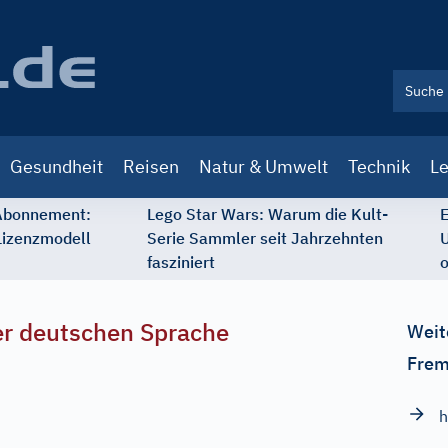
Gesundheit
Reisen
Natur & Umwelt
Technik
Le
 Abonnement:
Lego Star Wars: Warum die Kult-
E
Lizenzmodell
Serie Sammler seit Jahrzehnten
U
fasziniert
o
r deutschen Sprache
Weit
Frem
h