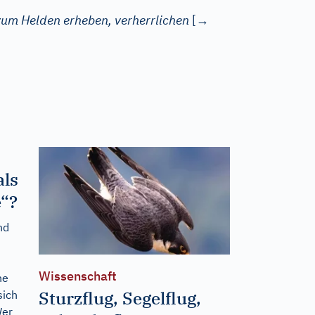
zum Helden erheben, verherrlichen
[→
als
e“?
nd
Wissenschaft
he
Sturzflug, Segelflug,
sich
Wer