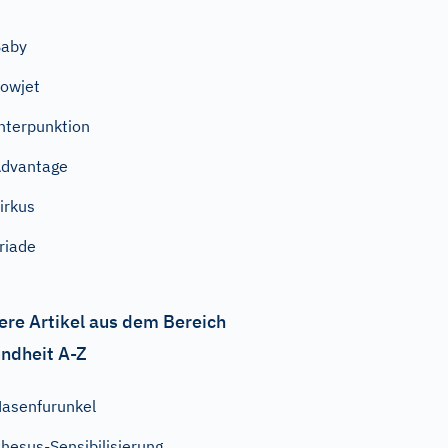
Baby
owjet
nterpunktion
dvantage
irkus
riade
ere Artikel aus dem Bereich
ndheit A-Z
asenfurunkel
hesus-Sensibilisierung