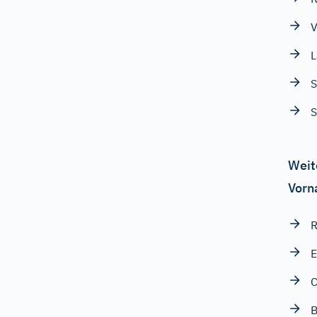
V
L
S
S
Weit
Vorn
R
C
B