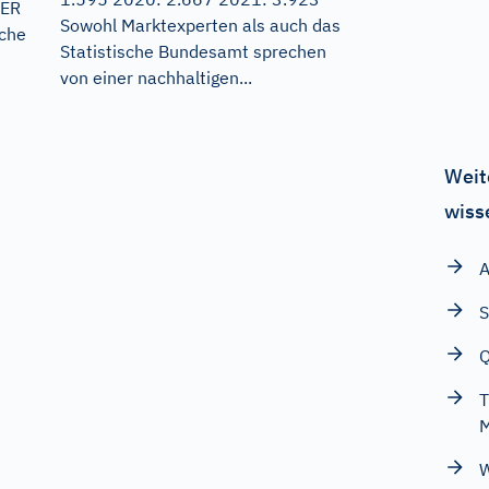
HER
Sowohl Marktexperten als auch das
sche
Statistische Bundesamt sprechen
von einer nachhaltigen...
Weit
wiss
A
S
Q
T
W