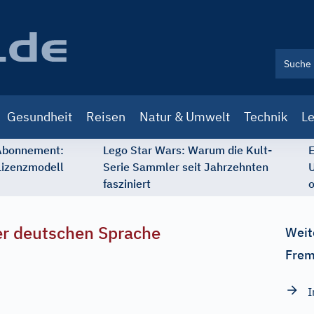
Gesundheit
Reisen
Natur & Umwelt
Technik
Le
 Abonnement:
Lego Star Wars: Warum die Kult-
E
Lizenzmodell
Serie Sammler seit Jahrzehnten
U
fasziniert
o
r deutschen Sprache
Weit
Frem
I