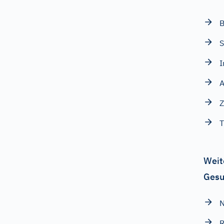
S
I
A
Z
T
Weit
Gesu
N
R