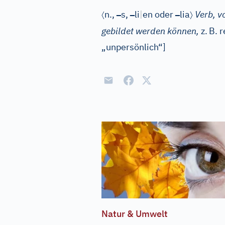
〈
–
–
–
〉
n.
,
s
,
li
|
en oder
lia
Verb, v
gebildet werden können,
z.
B. 
„unpersönlich“]
Natur & Umwelt