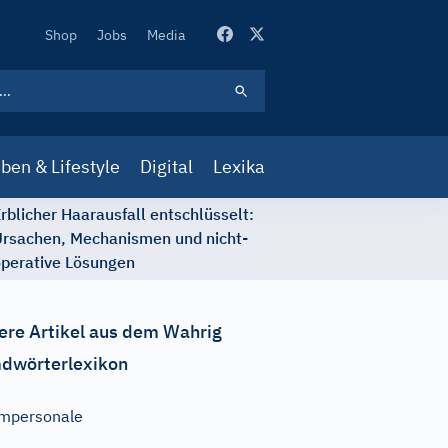
Secondary
Shop
Jobs
Media
Navigation
ben & Lifestyle
Digital
Lexika
rblicher Haarausfall entschlüsselt:
rsachen, Mechanismen und nicht-
perative Lösungen
ere Artikel aus dem Wahrig
dwörterlexikon
mpersonale