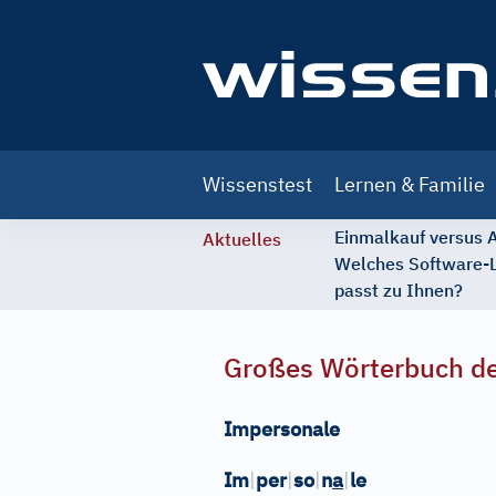
Main
Wissenstest
Lernen & Familie
navigation
Einmalkauf versus
Aktuelles
Welches Software-
passt zu Ihnen?
Großes Wörterbuch de
Impersonale
Im
|
per
|
so
|
n
a
|
le