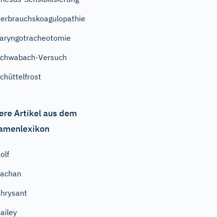
erbrauchskoagulopathie
aryngotracheotomie
chwabach-Versuch
chüttelfrost
ere Artikel aus dem
amenlexikon
olf
Eachan
hrysant
ailey