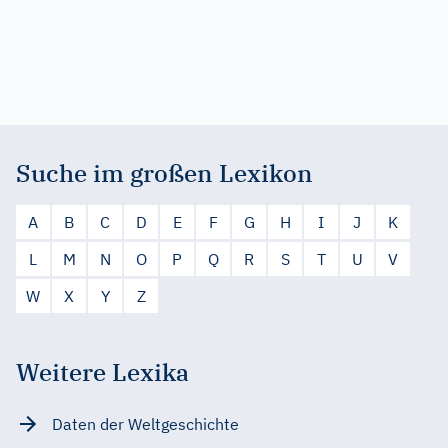
Suche im großen Lexikon
A
B
C
D
E
F
G
H
I
J
K
L
M
N
O
P
Q
R
S
T
U
V
W
X
Y
Z
Weitere Lexika
Daten der Weltgeschichte