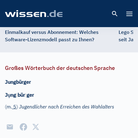
Open 
Einmalkauf versus Abonnement: Welches
Lego St
Software-Lizenzmodell passt zu Ihnen?
seit Jah
Großes Wörterbuch der deutschen Sprache
Jungbürger
ụ
J
ng
|
bür
|
ger
〈
〉
m.
5
Jugendlicher nach Erreichen des Wahlalters