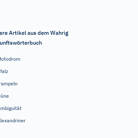
ere Artikel aus dem Wahrig
unftswörterbuch
Motodrom
falz
rampeln
Düne
mbiguität
lexandriner