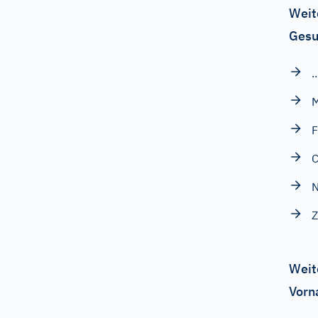
Weit
Gesu
.
M
F
N
Weit
Vorn