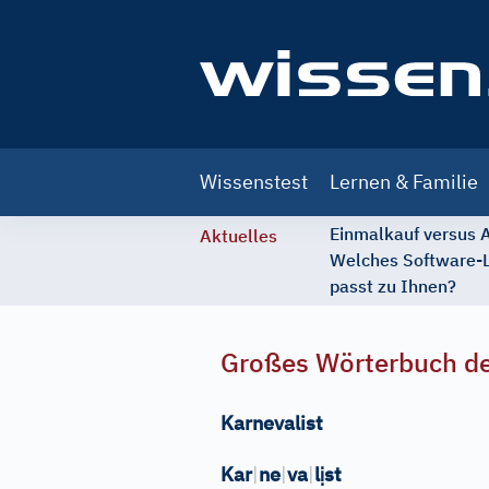
Main
Wissenstest
Lernen & Familie
navigation
Einmalkauf versus
Aktuelles
Welches Software-
passt zu Ihnen?
Großes Wörterbuch de
Karnevalist
ị
Kar
|
ne
|
va
|
l
st