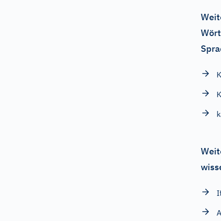
Weit
Wört
Spra
K
K
k
Weit
wiss
I
A