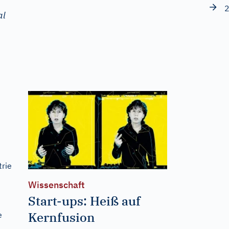
2
al
trie
Wissenschaft
Start-ups: Heiß auf
Kernfusion
e