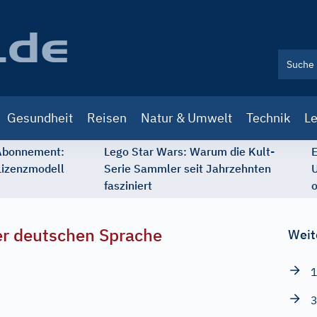
Gesundheit
Reisen
Natur & Umwelt
Technik
Le
 Abonnement:
Lego Star Wars: Warum die Kult-
E
Lizenzmodell
Serie Sammler seit Jahrzehnten
U
fasziniert
o
r deutschen Sprache
Weit
1
3