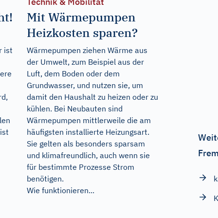
Technik & Mobilität
ht!
Mit Wärmepumpen
Heizkosten sparen?
 ist
Wärmepumpen ziehen Wärme aus
der Umwelt, zum Beispiel aus der
dere
Luft, dem Boden oder dem
Grundwasser, und nutzen sie, um
rd,
damit den Haushalt zu heizen oder zu
kühlen. Bei Neubauten sind
elen
Wärmepumpen mittlerweile die am
ist
häufigsten installierte Heizungsart.
Weit
Sie gelten als besonders sparsam
Frem
und klimafreundlich, auch wenn sie
für bestimmte Prozesse Strom
k
benötigen.
Wie funktionieren...
K