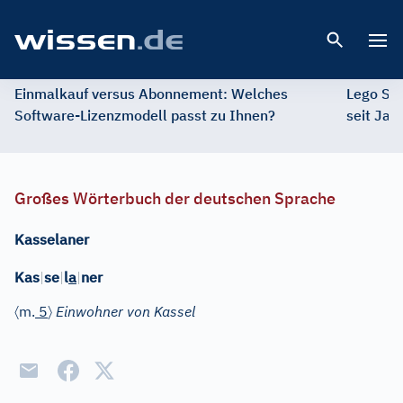
Open 
Einmalkauf versus Abonnement: Welches
Lego St
Software-Lizenzmodell passt zu Ihnen?
seit Jah
Großes Wörterbuch der deutschen Sprache
Kasselaner
Kas
|
se
|
l
a
|
ner
〈
〉
m.
5
Einwohner von Kassel