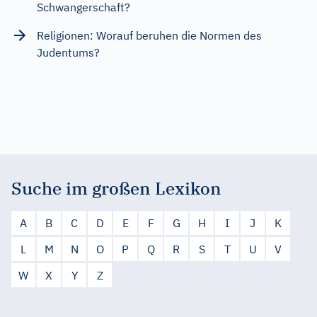
Schwangerschaft?
Religionen: Worauf beruhen die Normen des
Judentums?
Suche im großen Lexikon
A
B
C
D
E
F
G
H
I
J
K
L
M
N
O
P
Q
R
S
T
U
V
W
X
Y
Z