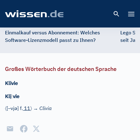
Open 
Einmalkauf versus Abonnement: Welches
Lego St
Software-Lizenzmodell passt zu Ihnen?
seit Jah
Großes Wörterbuch der deutschen Sprache
Klivie
Kl
i
|
vie
〈
–
ə
〉
[
vj
]
f.
11
→
Clivia