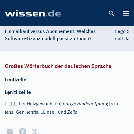
Open 
Einmalkauf versus Abonnement: Welches
Lego St
Software-Lizenzmodell passt zu Ihnen?
seit Jah
Großes Wörterbuch der deutschen Sprache
Lentizelle
ẹ
L
n
|
ti
|
zel
|
le
〈
〉
f.
11
; bei Holzgewächsen
porige Rindenöffnung
[
<
lat.
lens,
Gen.
lentis,
„Linse“ und
Zelle
]