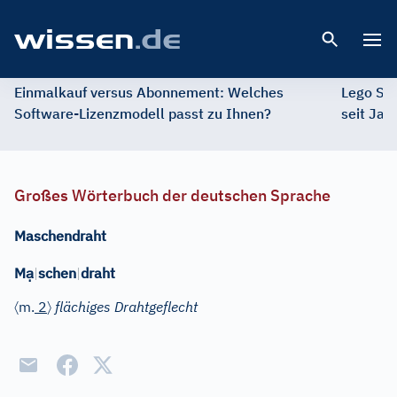
Open 
Einmalkauf versus Abonnement: Welches
Lego St
Software-Lizenzmodell passt zu Ihnen?
seit Jah
Großes Wörterbuch der deutschen Sprache
Maschendraht
ạ
M
|
schen
|
draht
〈
〉
m.
2
flächiges Drahtgeflecht