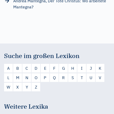
Andrea Mantegna, Der Tote Christus: Wo arbeitete
Mantegna?
Suche im großen Lexikon
A
B
C
D
E
F
G
H
I
J
K
L
M
N
O
P
Q
R
S
T
U
V
W
X
Y
Z
Weitere Lexika