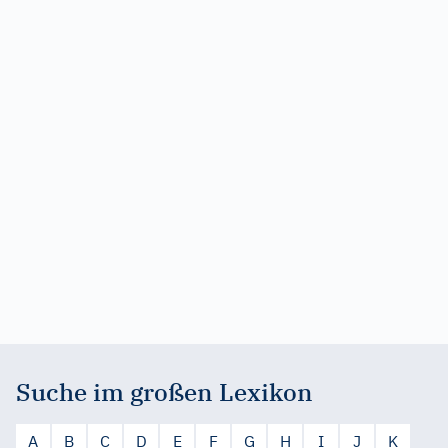
Suche im großen Lexikon
A
B
C
D
E
F
G
H
I
J
K