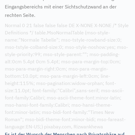
Eingangsbereichs mit einer Sichtschutzwand an der
rechten Seite.
Normal 0 21 false false false DE X-NONE X-NONE /* Style
Definitions */ table.MsoNormalTable {mso-style-
name:"Normale Tabelle"; mso-tstyle-rowband-size:0;
mso-tstyle-colband-size:0; mso-style-noshow:yes; mso-
style-priority:99; mso-style-parent:""; mso-padding-
alt:0cm 5.4pt 0cm 5.4pt; mso-para-margin-top:0cm;
mso-para-margin-right:0cm; mso-para-margin-
bottom:10.0pt; mso-para-margin-left:0cm; line-
height:115%; mso-pagination:widow-orphan; font-
size:11.0pt; font-family:"Calibri",sans-serif; mso-ascii-
font-family:Calibri; mso-ascii-theme-font:minor-latin;
mso-hansi-font-family:Calibri; mso-hansi-theme-
font:minor-latin; mso-bidi-font-family:"Times New
Roman"; mso-bidi-theme-font:minor-bidi; mso-fareast-
language:EN-US;} pixabay.com, Rizwankhewa
Es ist der Wunsch der Menschen nach Privatsphäre auf