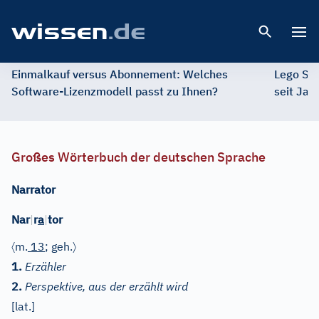
Open 
Einmalkauf versus Abonnement: Welches
Lego St
Software-Lizenzmodell passt zu Ihnen?
seit Jah
Großes Wörterbuch der deutschen Sprache
Narrator
Nar
|
r
a
|
tor
〈
〉
m.
13
; geh.
1.
Erzähler
2.
Perspektive, aus der erzählt wird
[
lat.
]