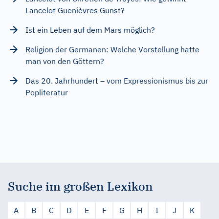
Lancelot Guenièvres Gunst?
Ist ein Leben auf dem Mars möglich?
Religion der Germanen: Welche Vorstellung hatte
man von den Göttern?
Das 20. Jahrhundert – vom Expressionismus bis zur
Popliteratur
Suche im großen Lexikon
A
B
C
D
E
F
G
H
I
J
K