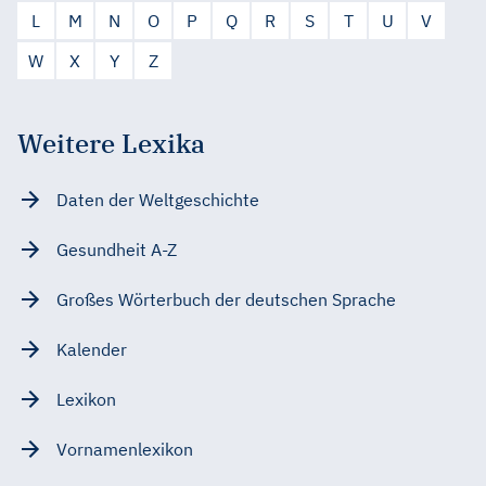
L
M
N
O
P
Q
R
S
T
U
V
W
X
Y
Z
Weitere Lexika
Daten der Weltgeschichte
Gesundheit A-Z
Großes Wörterbuch der deutschen Sprache
Kalender
Lexikon
Vornamenlexikon