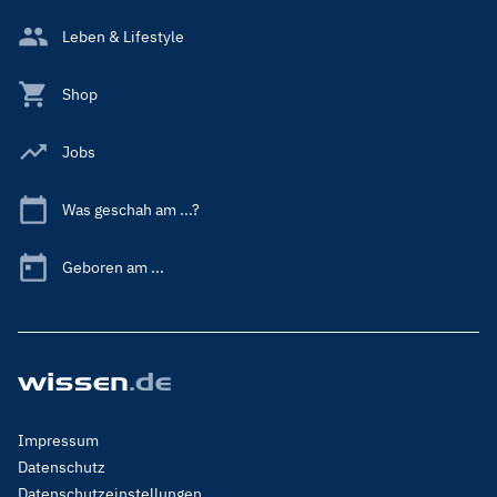
Leben & Lifestyle
Shop
Jobs
Was geschah am ...?
Geboren am ...
Footer
Impressum
Menu
Datenschutz
Legal
Datenschutzeinstellungen