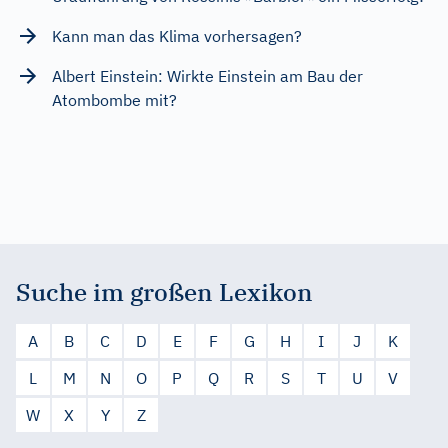
Kann man das Klima vorhersagen?
Albert Einstein: Wirkte Einstein am Bau der
Atombombe mit?
Suche im großen Lexikon
A
B
C
D
E
F
G
H
I
J
K
L
M
N
O
P
Q
R
S
T
U
V
W
X
Y
Z