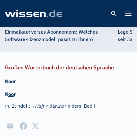
Open 
Einmalkauf versus Abonnement: Welches
Lego St
Software-Lizenzmodell passt zu Ihnen?
seit Jah
Großes Wörterbuch der deutschen Sprache
Noor
N
oo
r
〈
〉
n.
1
; nddt.
→
Haff
[
<
dän.
nor
in ders. Bed.]