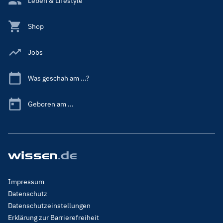
Leben & Lifestyle
Shop
Jobs
Was geschah am ...?
Geboren am ...
Footer
Impressum
Menu
Datenschutz
Legal
Datenschutzeinstellungen
Erklärung zur Barrierefreiheit