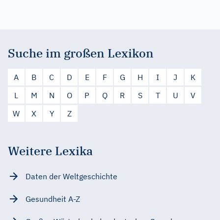
Suche im großen Lexikon
A
B
C
D
E
F
G
H
I
J
K
L
M
N
O
P
Q
R
S
T
U
V
W
X
Y
Z
Weitere Lexika
Daten der Weltgeschichte
Gesundheit A-Z