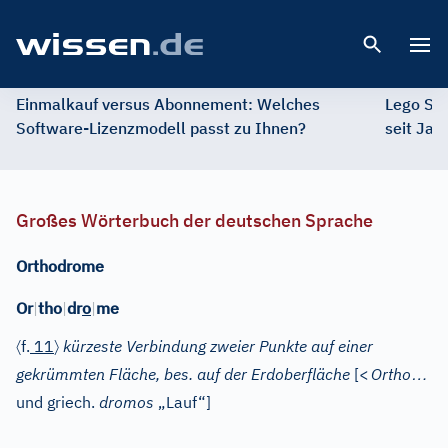
Open 
Einmalkauf versus Abonnement: Welches
Lego St
Software-Lizenzmodell passt zu Ihnen?
seit Jah
Großes Wörterbuch der deutschen Sprache
Orthodrome
Or
|
tho
|
dr
o
|
me
〈
〉
f.
11
kürzeste Verbindung zweier Punkte auf einer
…
gekrümmten Fläche, bes. auf der Erdoberfläche
[
<
Ortho
und
griech.
dromos
„Lauf“]