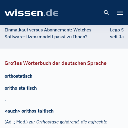
Open 
Einmalkauf versus Abonnement: Welches
Lego St
Software-Lizenzmodell passt zu Ihnen?
seit Jah
Großes Wörterbuch der deutschen Sprache
orthostatisch
or
|
tho
|
st
a
|
tisch
,
<auch> or
|
thos
|
t
a
|
tisch
〈
〉
Adj.
; Med.
zur Orthostase gehörend, die aufrechte