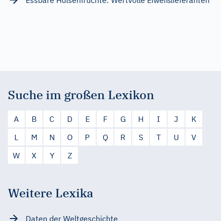
Suche im großen Lexikon
A
B
C
D
E
F
G
H
I
J
K
L
M
N
O
P
Q
R
S
T
U
V
W
X
Y
Z
Weitere Lexika
Daten der Weltgeschichte