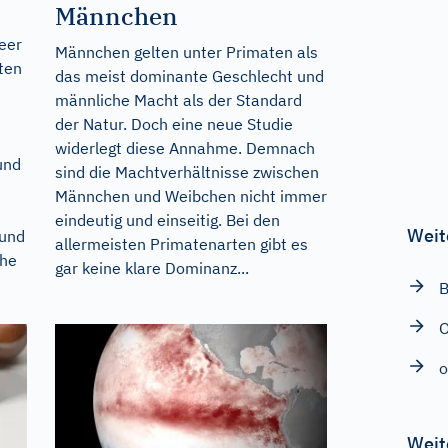
Männchen
eer
Männchen gelten unter Primaten als
ten
das meist dominante Geschlecht und
männliche Macht als der Standard
der Natur. Doch eine neue Studie
widerlegt diese Annahme. Demnach
und
sind die Machtverhältnisse zwischen
Männchen und Weibchen nicht immer
eindeutig und einseitig. Bei den
Weit
rund
allermeisten Primatenarten gibt es
che
gar keine klare Dominanz...
B
O
o
Weit