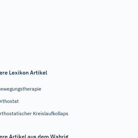
ere Lexikon Artikel
ewegungstherapie
rthostat
rthostatischer Kreislaufkollaps
ere Artikel aus dem Wahrig