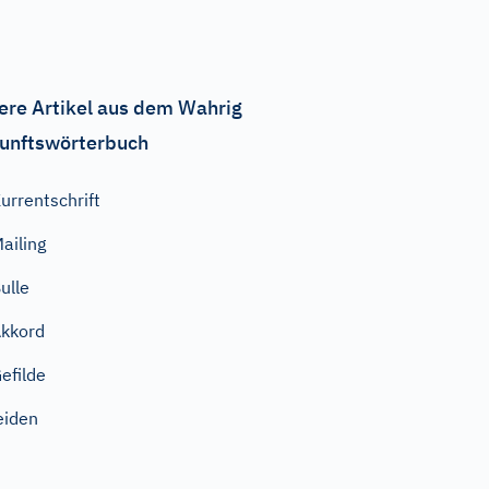
ere Artikel aus dem Wahrig
unftswörterbuch
urrentschrift
ailing
ulle
kkord
efilde
eiden