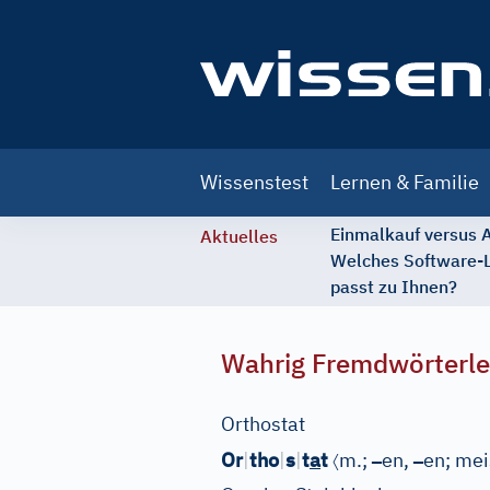
Main
Wissenstest
Lernen & Familie
navigation
Einmalkauf versus
Aktuelles
Welches Software-
passt zu Ihnen?
Wahrig Fremdwörterle
Orthostat
〈
–
–
Or
|
tho
|
s
|
t
a
t
m.;
en,
en; mei