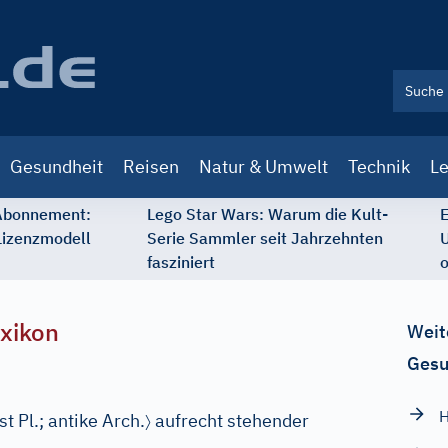
Gesundheit
Reisen
Natur & Umwelt
Technik
Le
 Abonnement:
Lego Star Wars: Warum die Kult-
E
Lizenzmodell
Serie Sammler seit Jahrzehnten
U
fasziniert
o
xikon
Weit
Gesu
H
〉
st Pl.;
antike Arch.
aufrecht stehender