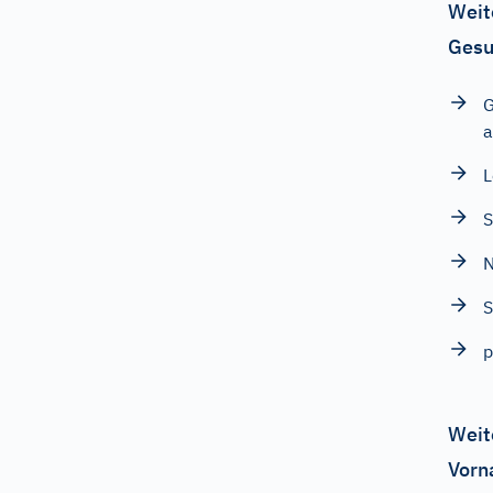
Weit
Gesu
G
a
L
S
N
S
p
Weit
Vorn