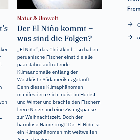
Frem
Natur & Umwelt
O
t’s
Der El Niño kommt –
was sind die Folgen?
o
cker
„El Niño“, das Christkind – so haben
r
peruanische Fischer einst die alle
.
paar Jahre auftretende
Klimaanomalie entlang der
Westküste Südamerikas getauft.
n
Denn dieses Klimaphänomen
manifestierte sich meist im Herbst
 von
und Winter und brachte den Fischern
leere Netze und eine Zwangspause
.
zur Weihnachtszeit. Doch der
harmlose Name trügt: Der El Niño ist
ein Klimaphänomen mit weltweiten
Auswirkungen...