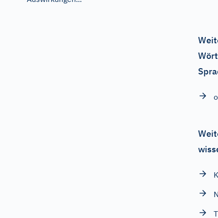
Weit
Wört
Spra
o
Weit
wiss
K
N
T