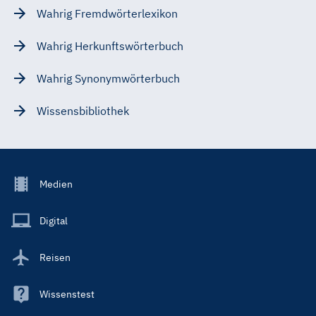
Wahrig Fremdwörterlexikon
Wahrig Herkunftswörterbuch
Wahrig Synonymwörterbuch
Wissensbibliothek
Footer
Medien
Menu
Main
Digital
Reisen
Wissenstest