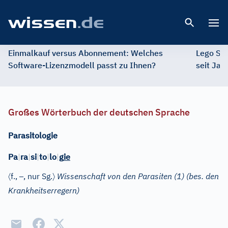
Open 
Einmalkauf versus Abonnement: Welches
Lego St
Software-Lizenzmodell passt zu Ihnen?
seit Jah
Großes Wörterbuch der deutschen Sprache
Parasitologie
Pa
|
ra
|
si
|
to
|
lo
|
g
ie
〈
–
〉
f.
,
, nur Sg.
Wissenschaft von den Parasiten
(1)
(bes. den
Krankheitserregern)