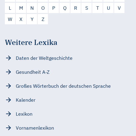
L
M
N
O
P
Q
R
S
T
U
V
W
X
Y
Z
Weitere Lexika
Daten der Weltgeschichte
Gesundheit A-Z
Großes Wörterbuch der deutschen Sprache
Kalender
Lexikon
Vornamenlexikon