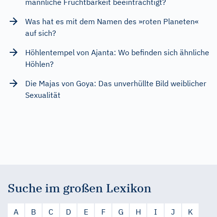
männliche Fruchtbarkeit beeinträchtigt?
Was hat es mit dem Namen des »roten Planeten«
auf sich?
Höhlentempel von Ajanta: Wo befinden sich ähnliche
Höhlen?
Die Majas von Goya: Das unverhüllte Bild weiblicher
Sexualität
Suche im großen Lexikon
A
B
C
D
E
F
G
H
I
J
K