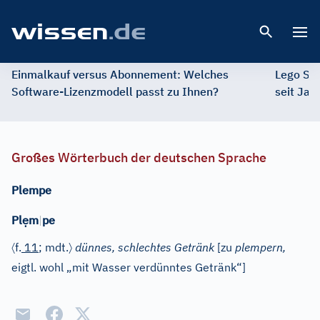
Open 
Einmalkauf versus Abonnement: Welches
Lego St
Software-Lizenzmodell passt zu Ihnen?
seit Jah
Großes Wörterbuch der deutschen Sprache
Plempe
ẹ
Pl
m
|
pe
〈
〉
f.
11
; mdt.
dünnes, schlechtes Getränk
[zu
plempern,
eigtl. wohl „mit Wasser verdünntes Getränk“]