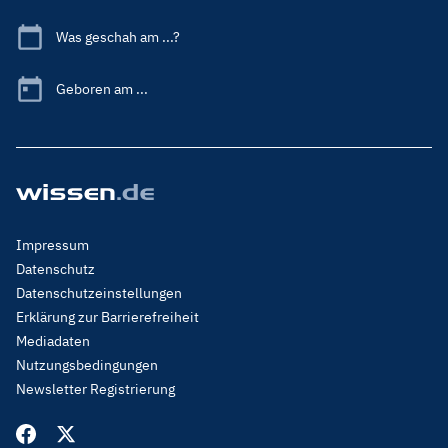
Was geschah am ...?
Geboren am ...
Footer
Impressum
Menu
Datenschutz
Legal
Datenschutzeinstellungen
Erklärung zur Barrierefreiheit
Mediadaten
Nutzungsbedingungen
Newsletter Registrierung