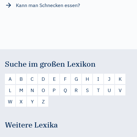
Kann man Schnecken essen?
Suche im großen Lexikon
A
B
C
D
E
F
G
H
I
J
K
L
M
N
O
P
Q
R
S
T
U
V
W
X
Y
Z
Weitere Lexika