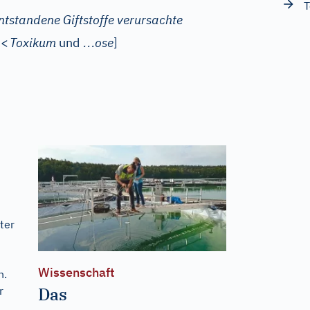
T
ntstandene Giftstoffe verursachte
…
[
<
Toxikum
und
ose
]
ter
Wissenschaft
n.
Das
r