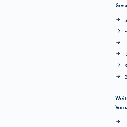
Gesu
S
F
D
S
B
Weit
Vorn
E