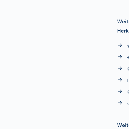
Weit
Herk
h
B
K
T
K
k
Weit