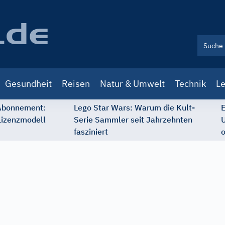
Gesundheit
Reisen
Natur & Umwelt
Technik
Le
 Abonnement:
Lego Star Wars: Warum die Kult-
E
Lizenzmodell
Serie Sammler seit Jahrzehnten
U
fasziniert
o