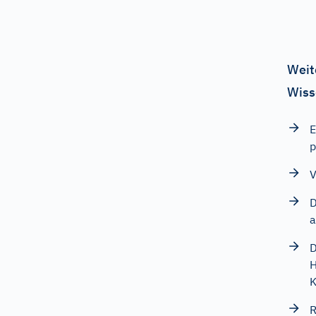
Weit
Wiss
E
p
V
D
a
D
H
K
R