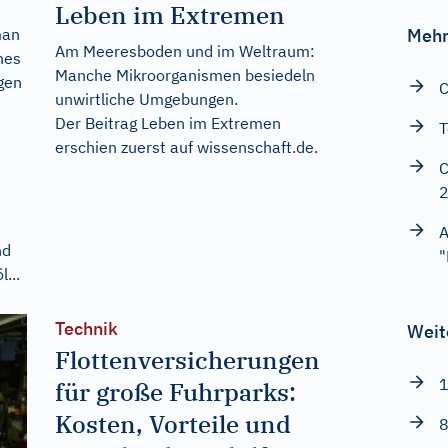
Leben im Extremen
man
Mehr
Am Meeresboden und im Weltraum:
nes
Manche Mikroorganismen besiedeln
gen
C
unwirtliche Umgebungen.
Der Beitrag
Leben im Extremen
T
erschien zuerst auf
wissenschaft.de
.
C
A
nd
"
...
Technik
Weit
Flottenversicherungen
1
für große Fuhrparks:
Kosten, Vorteile und
8