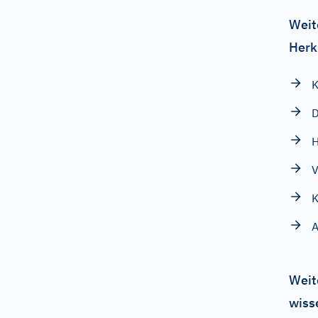
Weit
Herk
D
H
V
K
A
Weit
wiss