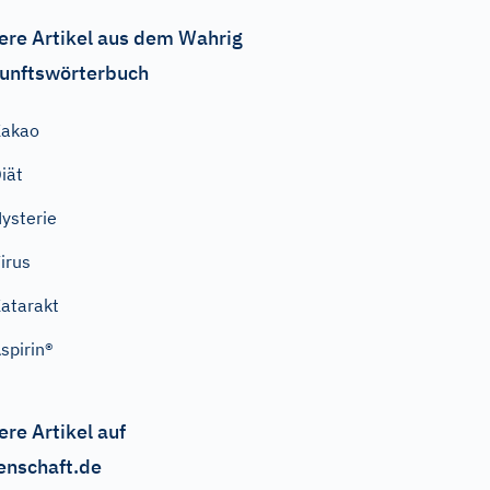
ere Artikel aus dem Wahrig
unftswörterbuch
Kakao
iät
ysterie
irus
atarakt
spirin®
ere Artikel auf
enschaft.de