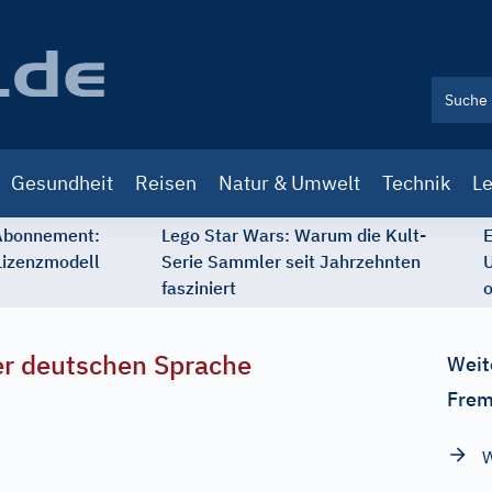
Gesundheit
Reisen
Natur & Umwelt
Technik
Le
 Abonnement:
Lego Star Wars: Warum die Kult-
E
Lizenzmodell
Serie Sammler seit Jahrzehnten
U
fasziniert
o
r deutschen Sprache
Weit
Frem
W