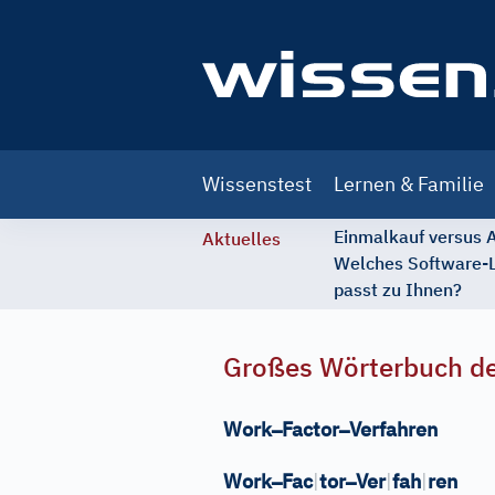
Main
Wissenstest
Lernen & Familie
navigation
Einmalkauf versus
Aktuelles
Welches Software-
passt zu Ihnen?
Großes Wörterbuch de
–
–
Work
Factor
Verfahren
–
–
Work
Fac
|
tor
Ver
|
fah
|
ren