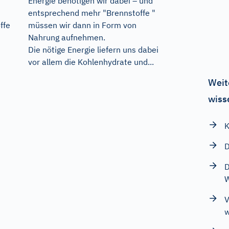
Energie benötigen wir dabei – und
entsprechend mehr "Brennstoffe "
ffe
müssen wir dann in Form von
Nahrung aufnehmen.
Die nötige Energie liefern uns dabei
vor allem die Kohlenhydrate und...
Weit
wiss
K
D
D
V
w