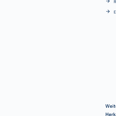
R
E
Weit
Herk