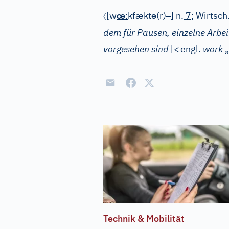
〈
œ
ə
–
[w
:
kfækt
(r)
]
n.
7
; Wirtsch
dem für Pausen, einzelne Arbei
vorgesehen sind
[
<
engl.
work
„
Technik & Mobilität