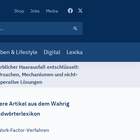
Secondary
Shop
Jobs
Media
Navigation
ben & Lifestyle
Digital
Lexika
rblicher Haarausfall entschlüsselt:
rsachen, Mechanismen und nicht-
perative Lösungen
ere Artikel aus dem Wahrig
dwörterlexikon
ork-Factor-Verfahren