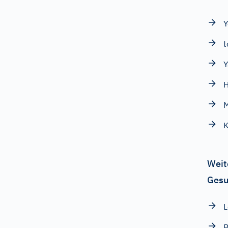
Y
t
H
K
Weit
Gesu
L
B