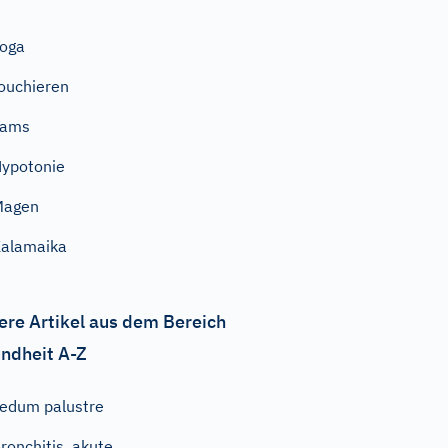
oga
ouchieren
Yams
ypotonie
Magen
alamaika
ere Artikel aus dem Bereich
ndheit A-Z
edum palustre
ronchitis, akute