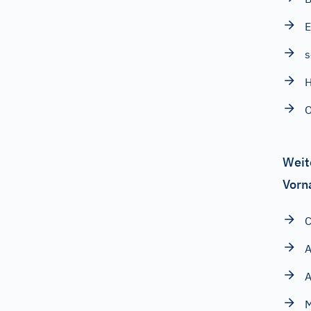
E
s
H
O
Weit
Vorn
C
A
M