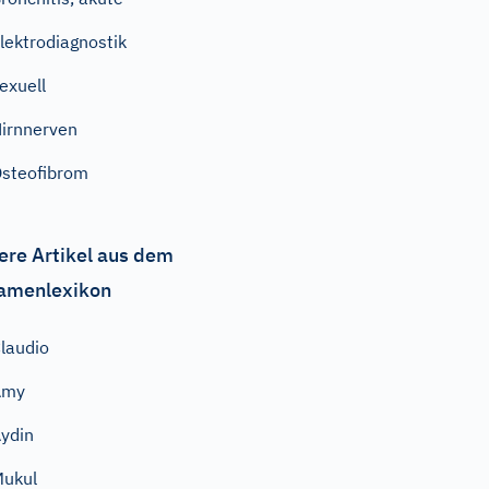
lektrodiagnostik
exuell
irnnerven
steofibrom
ere Artikel aus dem
amenlexikon
laudio
Amy
ydin
ukul