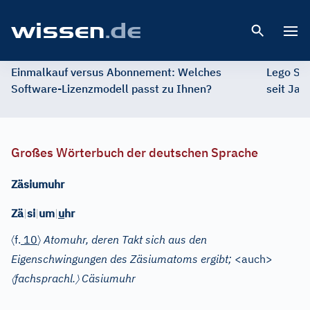
Open 
Einmalkauf versus Abonnement: Welches
Lego St
Software-Lizenzmodell passt zu Ihnen?
seit Jah
Großes Wörterbuch der deutschen Sprache
Zäsiumuhr
Zä
|
si
|
um
|
u
hr
〈
〉
f.
10
Atomuhr, deren Takt sich aus den
Eigenschwingungen des Zäsiumatoms ergibt;
<auch>
〈
〉
fachsprachl.
Cäsiumuhr