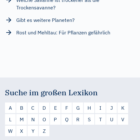
Trockensavanne?
Gibt es weitere Planeten?
Rost und Mehltau: Für Pflanzen gefährlich
Suche im großen Lexikon
A
B
C
D
E
F
G
H
I
J
K
L
M
N
O
P
Q
R
S
T
U
V
W
X
Y
Z