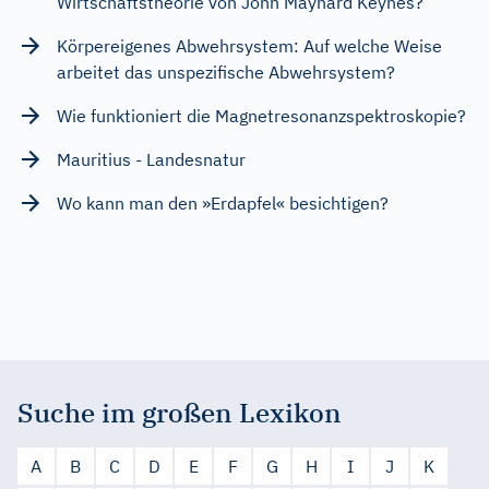
Wirtschaftstheorie von John Maynard Keynes?
Körpereigenes Abwehrsystem: Auf welche Weise
arbeitet das unspezifische Abwehrsystem?
Wie funktioniert die Magnetresonanzspektroskopie?
Mauritius - Landesnatur
Wo kann man den »Erdapfel« besichtigen?
Suche im großen Lexikon
A
B
C
D
E
F
G
H
I
J
K