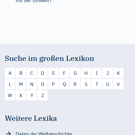
mit der Umwelt?
Suche im großen Lexikon
A
B
C
D
E
F
G
H
I
J
K
L
M
N
O
P
Q
R
S
T
U
V
W
X
Y
Z
Weitere Lexika
Daten der Weltgeschichte