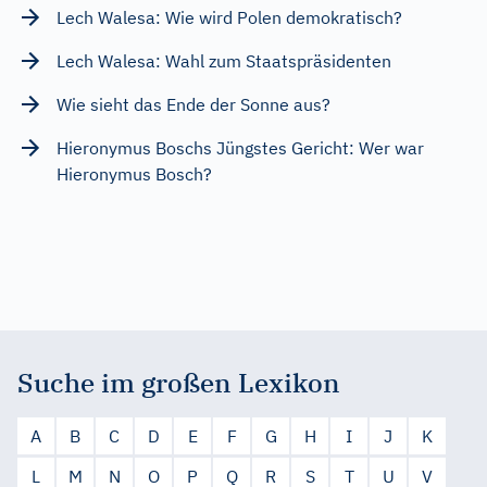
Lech Walesa: Wie wird Polen demokratisch?
Lech Walesa: Wahl zum Staatspräsidenten
Wie sieht das Ende der Sonne aus?
Hieronymus Boschs Jüngstes Gericht: Wer war
Hieronymus Bosch?
Suche im großen Lexikon
A
B
C
D
E
F
G
H
I
J
K
L
M
N
O
P
Q
R
S
T
U
V