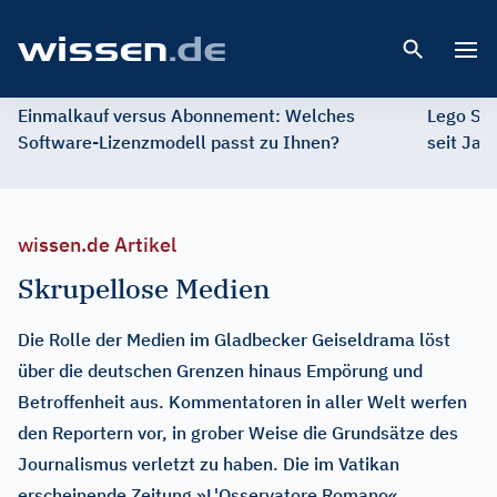
Open 
Einmalkauf versus Abonnement: Welches
Lego St
Software-Lizenzmodell passt zu Ihnen?
seit Jah
wissen.de Artikel
Skrupellose Medien
Die Rolle der Medien im Gladbecker Geiseldrama löst
über die deutschen Grenzen hinaus Empörung und
Betroffenheit aus. Kommentatoren in aller Welt werfen
den Reportern vor, in grober Weise die Grundsätze des
Journalismus verletzt zu haben. Die im Vatikan
erscheinende Zeitung »L'Osservatore Romano«