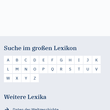
Suche im großen Lexikon
A
B
C
D
E
F
G
H
I
J
K
L
M
N
O
P
Q
R
S
T
U
V
W
X
Y
Z
Weitere Lexika
Daten der Weltgeschichte