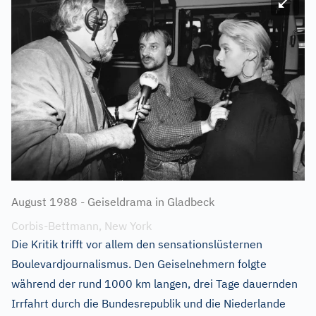
Bild ve
August 1988 - Geiseldrama in Gladbeck
Corbis-Bettmann, New York
Die Kritik trifft vor allem den sensationslüsternen
Boulevardjournalismus. Den Geiselnehmern folgte
während der rund 1000 km langen, drei Tage dauernden
Irrfahrt durch die Bundesrepublik und die Niederlande