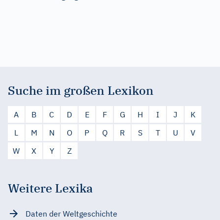
Suche im großen Lexikon
A
B
C
D
E
F
G
H
I
J
K
L
M
N
O
P
Q
R
S
T
U
V
W
X
Y
Z
Weitere Lexika
Daten der Weltgeschichte