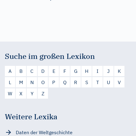
Suche im großen Lexikon
A
B
C
D
E
F
G
H
I
J
K
L
M
N
O
P
Q
R
S
T
U
V
W
X
Y
Z
Weitere Lexika
Daten der Weltgeschichte