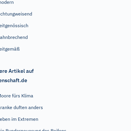
modern
ichtungweisend
eitgenössisch
ahnbrechend
eitgemäß
ere Artikel auf
enschaft.de
oore fürs Klima
ranke duften anders
eben im Extremen
ie Runderneuerung des Reifens