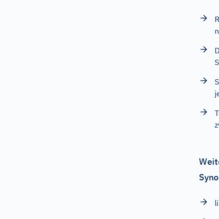
R
n
D
S
S
j
T
z
Weit
Syno
l