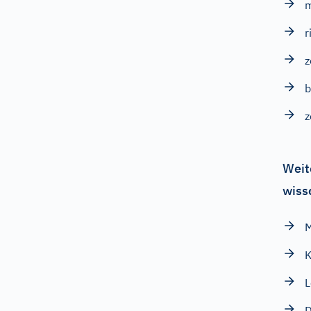
r
z
b
z
Weit
wiss
M
K
L
D