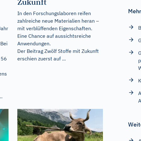
Zukunft
Mehr
In den Forschungslaboren reifen
zahlreiche neue Materialien heran –
B
Jahr
mit verblüffenden Eigenschaften.
Eine Chance auf aussichtsreiche
G
 Bei
Anwendungen.
Der Beitrag
Zwölf Stoffe mit Zukunft
G
 56
erschien zuerst auf
...
p
ens
K
A
..
A
Weit