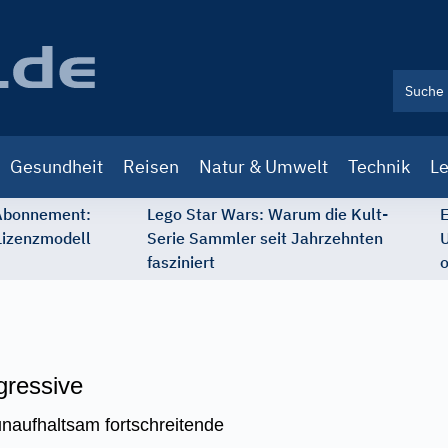
Gesundheit
Reisen
Natur & Umwelt
Technik
Le
 Abonnement:
Lego Star Wars: Warum die Kult-
E
Lizenzmodell
Serie Sammler seit Jahrzehnten
U
fasziniert
o
gressive
naufhaltsam fortschreitende