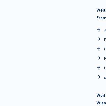
Weit
Frem
d
P
P
P
L
p
Weit
Wiss