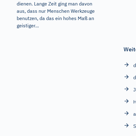
dienen. Lange Zeit ging man davon
aus, dass nur Menschen Werkzeuge
benutzen, da das ein hohes Maß an
geistiger...
Weit
d
d
J
H
a
S