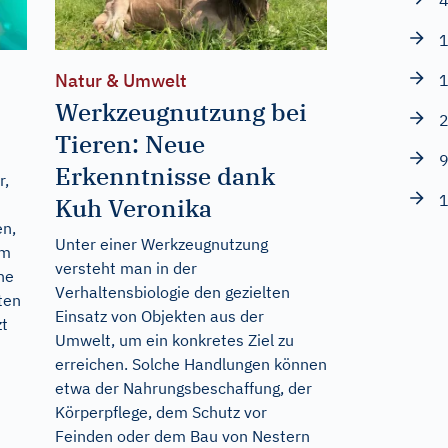
4
1
Natur & Umwelt
1
Werkzeugnutzung bei
2
Tieren: Neue
9
Erkenntnisse dank
r,
1
Kuh Veronika
en,
Unter einer Werkzeugnutzung
im
versteht man in der
he
Verhaltensbiologie den gezielten
ten
Einsatz von Objekten aus der
zt
Umwelt, um ein konkretes Ziel zu
erreichen. Solche Handlungen können
etwa der Nahrungsbeschaffung, der
Körperpflege, dem Schutz vor
Feinden oder dem Bau von Nestern