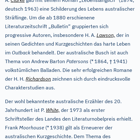
A.
Clarke
gab mit seinem Roman „Lebenslänglich“ (1874,
deutsch 1963) eine Schilderung des Lebens australischer
Sträflinge. Um die ab 1880 erschienene
Literaturzeitschrift „Bulletin“ gruppierten sich
progressive Autoren, insbesondere H. A.
Lawson,
der in
seinen Gedichten und Kurzgeschichten das harte Leben
im
Outback
behandelt. Der australische Busch ist auch
†
Thema von Andrew Barton
Patersons
(*
1864,
1941)
volkstümlichen Balladen. Die sehr erfolgreichen Romane
der H. H.
Richardson
zeichnen sich durch eindrucksvolle
Charakterstudien aus.
Der wohl bekannteste australische Erzähler des 20.
Jahrhundert ist P.
White,
der 1973 als erster
Schriftsteller des Landes den Literaturnobelpreis erhielt.
Frank
Moorhouse
(*
1938) gilt als Erneuerer der
australischen Kurzgeschichte. Dem Thema des