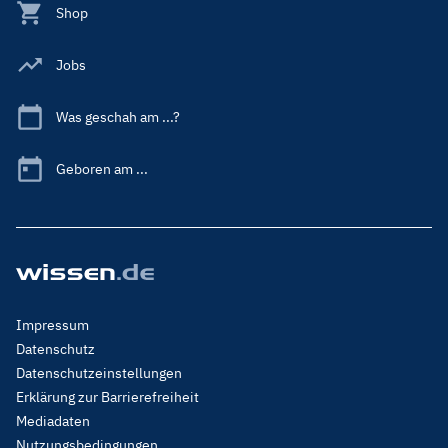
Shop
Jobs
Was geschah am ...?
Geboren am ...
Footer
Impressum
Menu
Datenschutz
Legal
Datenschutzeinstellungen
Erklärung zur Barrierefreiheit
Mediadaten
Nutzungsbedingungen