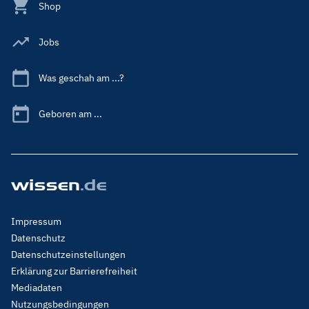
Shop
Jobs
Was geschah am ...?
Geboren am ...
Footer
Impressum
Menu
Datenschutz
Legal
Datenschutzeinstellungen
Erklärung zur Barrierefreiheit
Mediadaten
Nutzungsbedingungen