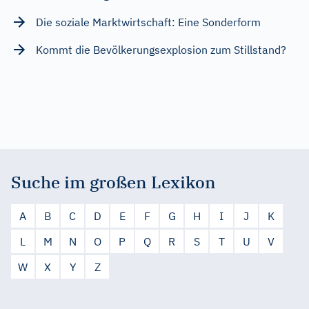
Die soziale Marktwirtschaft: Eine Sonderform
Kommt die Bevölkerungsexplosion zum Stillstand?
Suche im großen Lexikon
A
B
C
D
E
F
G
H
I
J
K
L
M
N
O
P
Q
R
S
T
U
V
W
X
Y
Z