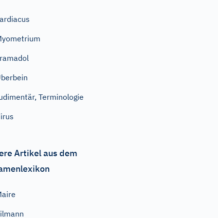
ardiacus
Myometrium
ramadol
berbein
udimentär, Terminologie
irus
ere Artikel aus dem
amenlexikon
aire
ilmann