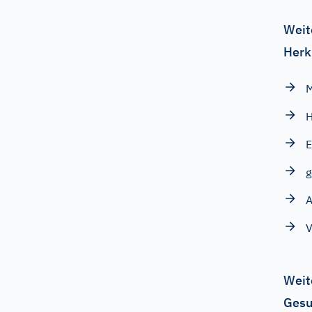
Weit
Herk
M
H
E
g
A
V
Weit
Gesu