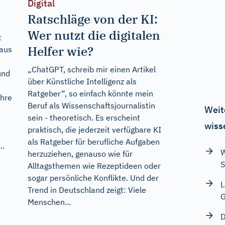
Digital
Ratschläge von der KI:
Wer nutzt die digitalen
t
Helfer wie?
 aus
„ChatGPT, schreib mir einen Artikel
und
über Künstliche Intelligenz als
Ratgeber“, so einfach könnte mein
ihre
Beruf als Wissenschaftsjournalistin
Weit
sein - theoretisch. Es erscheint
wiss
praktisch, die jederzeit verfügbare KI
als Ratgeber für berufliche Aufgaben
..
W
herzuziehen, genauso wie für
S
Alltagsthemen wie Rezeptideen oder
sogar persönliche Konflikte. Und der
L
Trend in Deutschland zeigt: Viele
G
Menschen...
D