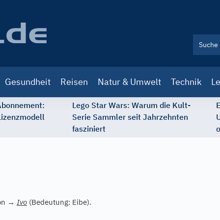
Gesundheit
Reisen
Natur & Umwelt
Technik
Le
 Abonnement:
Lego Star Wars: Warum die Kult-
E
Lizenzmodell
Serie Sammler seit Jahrzehnten
U
fasziniert
o
von
→
Ivo
(Bedeutung: Eibe).