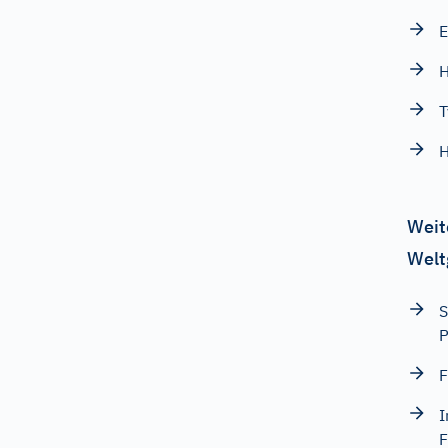
E
H
T
H
Weit
Welt
S
P
F
I
F