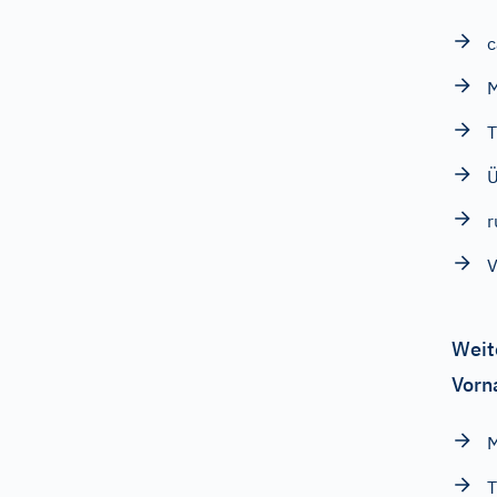
c
T
Ü
r
V
Weit
Vorn
M
T