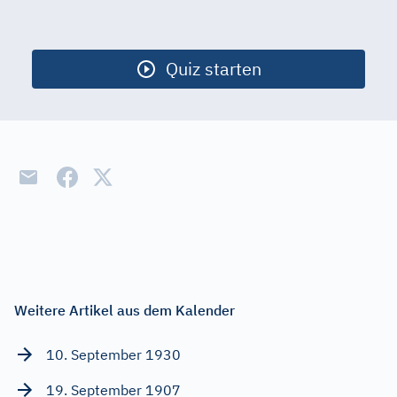
Start
Ausgestorb. Tiere
Quiz starten
Berühmte Straßen
Bürgerrechtler
Christentum
Filmzitate
Finanzpolitik
Kommunikation
Licht
Weitere Artikel aus dem Kalender
Verkehrsregeln
10. September 1930
Volkskrankheiten
19. September 1907