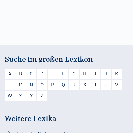
Suche im großen Lexikon
A
B
C
D
E
F
G
H
I
J
K
L
M
N
O
P
Q
R
S
T
U
V
W
X
Y
Z
Weitere Lexika