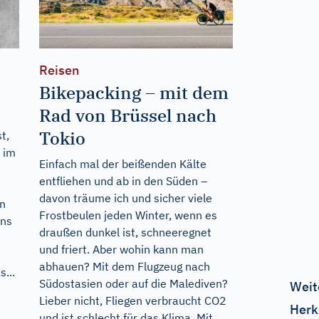
Reisen
Bikepacking – mit dem
Rad von Brüssel nach
Tokio
t,
s im
Einfach mal der beißenden Kälte
entfliehen und ab in den Süden –
davon träume ich und sicher viele
in
Frostbeulen jeden Winter, wenn es
ens
draußen dunkel ist, schneeregnet
und friert. Aber wohin kann man
abhauen? Mit dem Flugzeug nach
...
Südostasien oder auf die Malediven?
Weit
Lieber nicht, Fliegen verbraucht CO2
Herk
und ist schlecht für das Klima. Mit