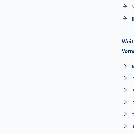
N
Weit
Vorn
I
D
D
C
R