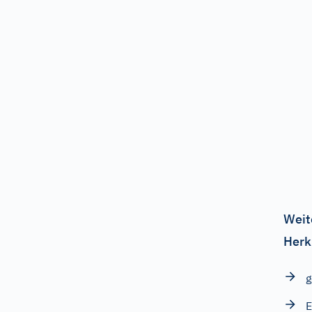
Weit
Herk
g
E