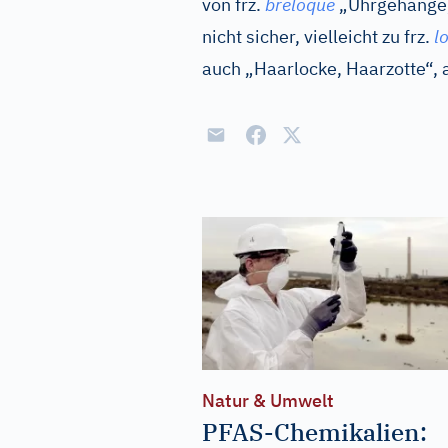
von
frz.
breloque
„Uhrgehänge, 
nicht sicher, vielleicht zu
frz.
l
auch „Haarlocke, Haarzotte“,
Natur & Umwelt
PFAS-Chemikalien: