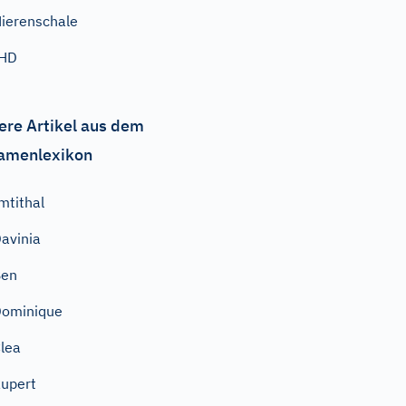
ierenschale
IHD
ere Artikel aus dem
amenlexikon
mtithal
avinia
Ben
ominique
lea
upert