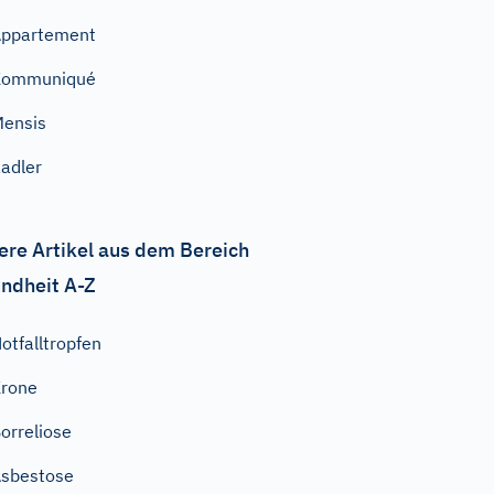
Appartement
Kommuniqué
ensis
adler
ere Artikel aus dem Bereich
ndheit A-Z
otfalltropfen
rone
orreliose
sbestose