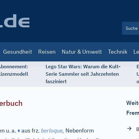
Gesundheit
Reisen
Natur & Umwelt
Technik
Le
 Abonnement:
Lego Star Wars: Warum die Kult-
E
Lizenzmodell
Serie Sammler seit Jahrzehnten
U
fasziniert
o
erbuch
Weit
Frem
B
n u.
a.
♦
aus
frz.
berloque,
Nebenform