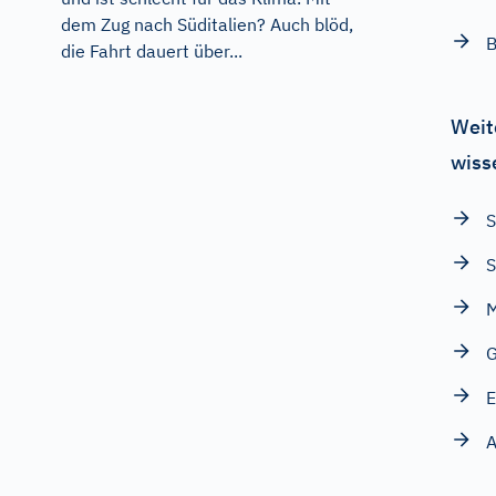
dem Zug nach Süditalien? Auch blöd,
B
die Fahrt dauert über...
Weit
wiss
S
S
M
G
E
A