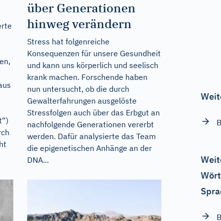
über Generationen
hinweg verändern
erte
Stress hat folgenreiche
Konsequenzen für unsere Gesundheit
en,
und kann uns körperlich und seelisch
krank machen. Forschende haben
aus
nun untersucht, ob die durch
Weit
Gewalterfahrungen ausgelöste
Stressfolgen auch über das Erbgut an
t“)
B
nachfolgende Generationen vererbt
rch
werden. Dafür analysierte das Team
ht
die epigenetischen Anhänge an der
Weit
DNA...
Wört
Spra
B