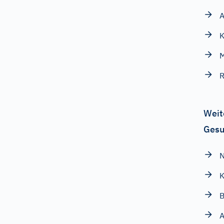
M
R
Weit
Gesu
N
K
B
A