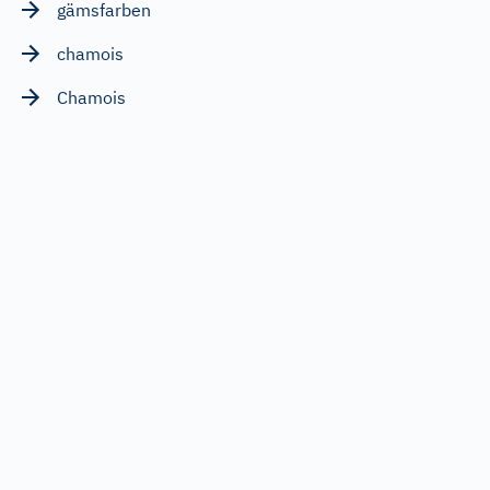
gämsfarben
chamois
Chamois