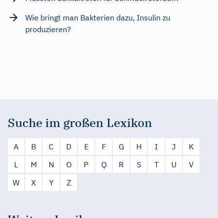
Wie bringt man Bakterien dazu, Insulin zu
produzieren?
Suche im großen Lexikon
A
B
C
D
E
F
G
H
I
J
K
L
M
N
O
P
Q
R
S
T
U
V
W
X
Y
Z