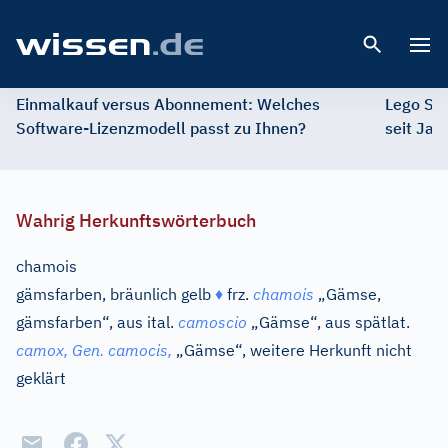
Open 
Einmalkauf versus Abonnement: Welches
Lego St
Software-Lizenzmodell passt zu Ihnen?
seit Jah
Wahrig Herkunftswörterbuch
chamois
gämsfarben, bräunlich gelb
♦
frz.
chamois
„Gämse,
gämsfarben“, aus
ital.
camoscio
„Gämse“, aus
spätlat.
camox,
Gen.
camocis,
„Gämse“, weitere Herkunft nicht
geklärt