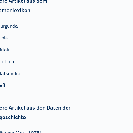
ere Artikel aus dem
amenlexikon
urgunda
inia
itali
iotima
atsendra
eff
ere Artikel aus den Daten der
geschichte
ibanon (April 1975)