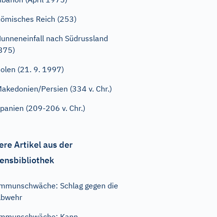
ömisches Reich (253)
unneneinfall nach Südrussland
375)
olen (21. 9. 1997)
akedonien/Persien (334 v. Chr.)
panien (209-206 v. Chr.)
ere Artikel aus der
ensbibliothek
mmunschwäche: Schlag gegen die
Abwehr
Immunschwäche: Kann