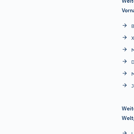
Weit
Vorn
B
X
M
D
M
J
Weit
Welt
L