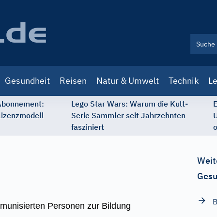
Gesundheit
Reisen
Natur & Umwelt
Technik
Le
 Abonnement:
Lego Star Wars: Warum die Kult-
E
Lizenzmodell
Serie Sammler seit Jahrzehnten
U
fasziniert
o
Weit
Gesu
B
mmunisierten Personen zur Bildung