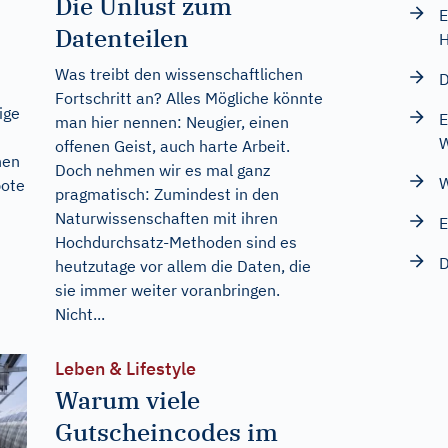
Die Unlust zum
E
Datenteilen
Was treibt den wissenschaftlichen
D
Fortschritt an? Alles Mögliche könnte
ige
E
man hier nennen: Neugier, einen
W
offenen Geist, auch harte Arbeit.
nen
Doch nehmen wir es mal ganz
W
bote
pragmatisch: Zumindest in den
Naturwissenschaften mit ihren
Hochdurchsatz-Methoden sind es
D
heutzutage vor allem die Daten, die
sie immer weiter voranbringen.
Nicht...
Leben & Lifestyle
Warum viele
Gutscheincodes im