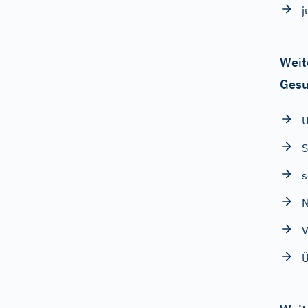
j
Weit
Gesu
U
S
s
N
V
Ü