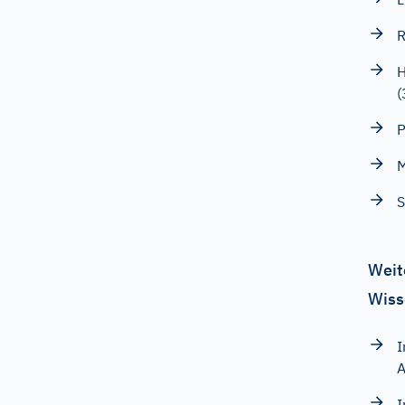
R
H
(
P
M
S
Weit
Wiss
I